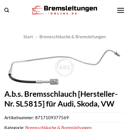
Zum
Inhalt
springen
Start
»
Bremsschläuche & Bremsleitungen
A.b.s. Bremsschlauch [Hersteller-
Nr. SL5815] für Audi, Skoda, VW
Artikelnummer:
8717109377569
Kategorie:
Bremsschläuche & Bremsleitungen