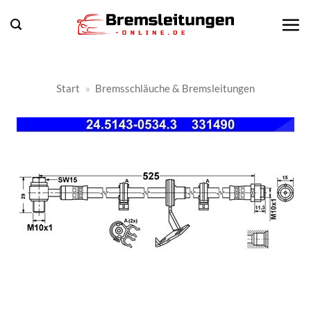
Zum
Inhalt
springen
Start
»
Bremsschläuche & Bremsleitungen