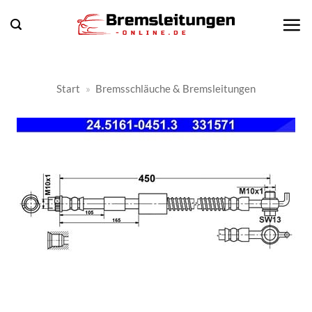
Zum
Inhalt
springen
Start
»
Bremsschläuche & Bremsleitungen