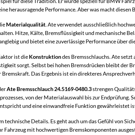
ispiel für diese Tradition. Er wurde speziell für BMW Fahr
eine herausragende Performance. Aber was macht diesen 
die
Materialqualität
. Ate verwendet ausschließlich hochw
lten. Hitze, Kälte, Bremsflüssigkeit und mechanische B
 langlebig und bietet eine zuverlässige Performance über d
aktor ist die
Konstruktion
des Bremsschlauchs. Ate setzt 
tigkeit sorgt. Selbst bei hohen Bremsdrücken bleibt der 
 Bremskraft. Das Ergebnis ist ein direkteres Ansprechve
der
Ate Bremsschlauch 24.5169-0480.3
strengen Qualität
prozesses, von der Materialauswahl bis zur Endprüfung. So
spricht und eine einwandfreie Funktion gewährleistet is
um technische Details. Es geht auch um das Gefühl von Siche
Ihr Fahrzeug mit hochwertigen Bremskomponenten ausgest