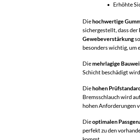
Erhöhte Si
Die
hochwertige Gumm
sichergestellt, dass de
Gewebeverstärkung
so
besonders wichtig, um 
Die
mehrlagige Bauwei
Schicht beschädigt wird
Die
hohen Prüfstandar
Bremsschlauch wird auf 
hohen Anforderungen vo
Die
optimalen Passgen
perfekt zu den vorhand
kommt.