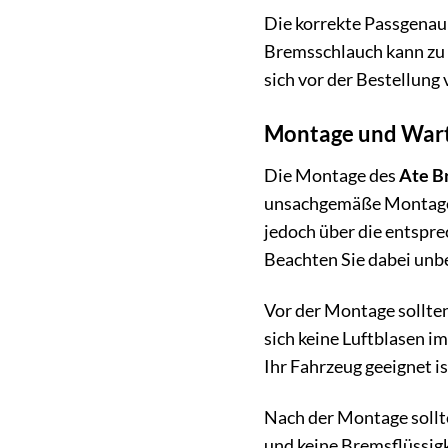
Die korrekte Passgenaui
Bremsschlauch kann zu P
sich vor der Bestellung
Montage und Wart
Die Montage des
Ate B
unsachgemäße Montage 
jedoch über die entspr
Beachten Sie dabei unbe
Vor der Montage sollten
sich keine Luftblasen i
Ihr Fahrzeug geeignet is
Nach der Montage sollte
und keine Bremsflüssigk