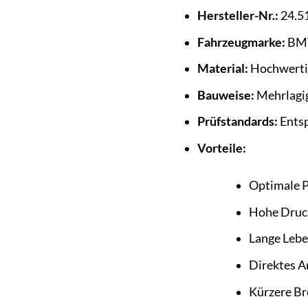
Hersteller-Nr.:
24.5
Fahrzeugmarke:
BM
Material:
Hochwerti
Bauweise:
Mehrlagig
Prüfstandards:
Entsp
Vorteile:
Optimale 
Hohe Druck
Lange Lebe
Direktes A
Kürzere B