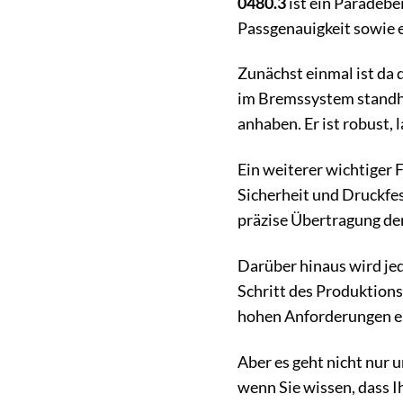
0480.3
ist ein Paradebe
Passgenauigkeit sowie 
Zunächst einmal ist da 
im Bremssystem standha
anhaben. Er ist robust,
Ein weiterer wichtiger F
Sicherheit und Druckfes
präzise Übertragung der
Darüber hinaus wird je
Schritt des Produktions
hohen Anforderungen ent
Aber es geht nicht nur 
wenn Sie wissen, dass 