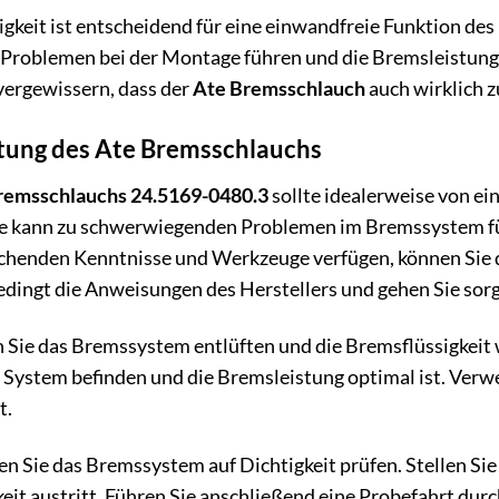
gkeit ist entscheidend für eine einwandfreie Funktion des
roblemen bei der Montage führen und die Bremsleistung be
 vergewissern, dass der
Ate Bremsschlauch
auch wirklich 
ung des Ate Bremsschlauchs
remsschlauchs 24.5169-0480.3
sollte idealerweise von ei
kann zu schwerwiegenden Problemen im Bremssystem führ
echenden Kenntnisse und Werkzeuge verfügen, können Sie 
dingt die Anweisungen des Herstellers und gehen Sie sorgf
 Sie das Bremssystem entlüften und die Bremsflüssigkeit w
m System befinden und die Bremsleistung optimal ist. Verw
t.
n Sie das Bremssystem auf Dichtigkeit prüfen. Stellen Sie 
eit austritt. Führen Sie anschließend eine Probefahrt dur