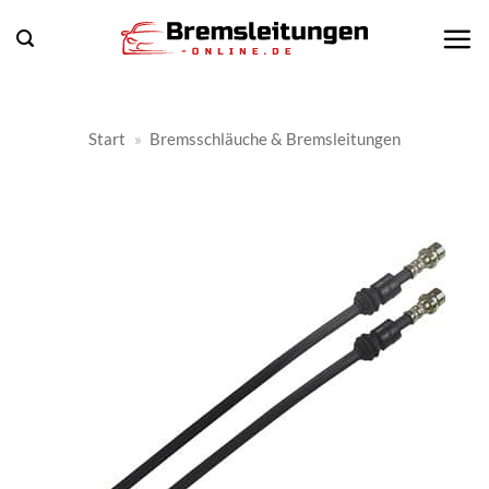
Zum
Inhalt
springen
Start
»
Bremsschläuche & Bremsleitungen