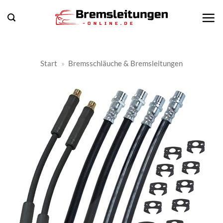
Zum
Inhalt
springen
Start
»
Bremsschläuche & Bremsleitungen