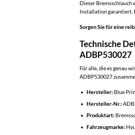
Dieser Bremsschlauch wu
Installation garantiert
Sorgen Sie für eine reib
Technische Det
ADBP530027
Für alle, die es genau 
ADBP530027 zusammen
Hersteller:
Blue Pri
Hersteller-Nr.:
ADB
Produktart:
Bremssc
Fahrzeugmarke:
Hyu