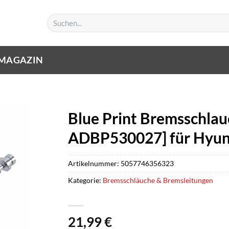
Suchen
nach:
MAGAZIN
Blue Print Bremsschlauc
ADBP530027] für Hyund
Artikelnummer:
5057746356323
Kategorie:
Bremsschläuche & Bremsleitungen
21,99
€