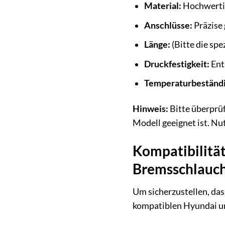
Material:
Hochwertig
Anschlüsse:
Präzise 
Länge:
(Bitte die spe
Druckfestigkeit:
Ent
Temperaturbeständi
Hinweis:
Bitte überprüf
Modell geeignet ist. Nu
Kompatibilität
Bremsschlauc
Um sicherzustellen, da
kompatiblen Hyundai u