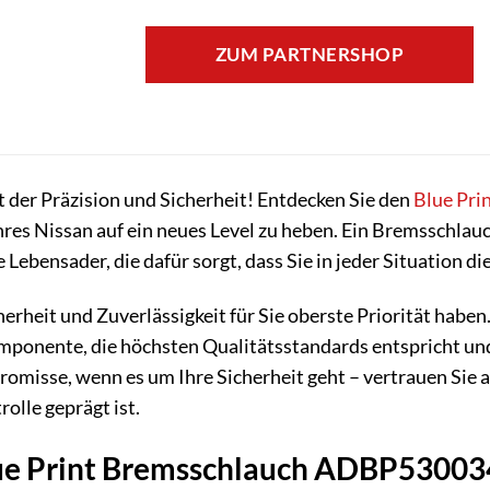
ZUM PARTNERSHOP
 der Präzision und Sicherheit! Entdecken Sie den
Blue Pri
es Nissan auf ein neues Level zu heben. Ein Bremsschlauch 
Lebensader, die dafür sorgt, dass Sie in jeder Situation di
herheit und Zuverlässigkeit für Sie oberste Priorität habe
ponente, die höchsten Qualitätsstandards entspricht und 
misse, wenn es um Ihre Sicherheit geht – vertrauen Sie au
olle geprägt ist.
e Print Bremsschlauch ADBP530034 d