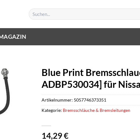
Suchen
nach:
MAGAZIN
Blue Print Bremsschlauc
ADBP530034] für Niss
Artikelnummer:
5057746373351
Kategorie:
Bremsschläuche & Bremsleitungen
14,29
€