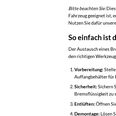
Bitte beachten Sie:
Diese
Fahrzeug geeignet ist, 
Nutzen Sie dafür unser
So einfach ist
Der Austausch eines Bre
den richtigen Werkzeuge
Vorbereitung:
Stelle
Auffangbehälter für
Sicherheit:
Sichern S
Bremsflüssigkeit zu 
Entlüften:
Öffnen Sie
Demontage:
Lösen Si