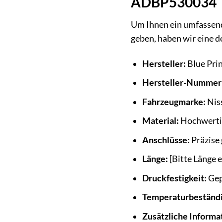
ADBP530034
Um Ihnen ein umfassend
geben, haben wir eine d
Hersteller:
Blue Pri
Hersteller-Nummer
Fahrzeugmarke:
Nis
Material:
Hochwerti
Anschlüsse:
Präzise 
Länge:
[Bitte Länge 
Druckfestigkeit:
Gep
Temperaturbeständi
Zusätzliche Informa