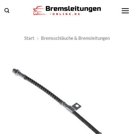
Zum
Inhalt
springen
Start
»
Bremsschläuche & Bremsleitungen