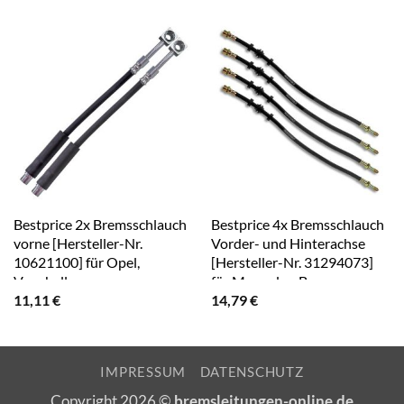
Bestprice 2x Bremsschlauch
Bestprice 4x Bremsschlauch
vorne [Hersteller-Nr.
Vorder- und Hinterachse
10621100] für Opel,
[Hersteller-Nr. 31294073]
Vauxhall
für Mercedes-Benz
11,11
€
14,79
€
IMPRESSUM
DATENSCHUTZ
Copyright 2026 ©
bremsleitungen-online.de