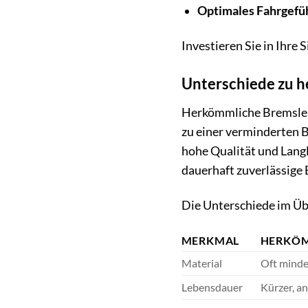
Optimales Fahrgefüh
Investieren Sie in Ihre
Unterschiede zu 
Herkömmliche Bremsleit
zu einer verminderten 
hohe Qualität und Langle
dauerhaft zuverlässige
Die Unterschiede im Üb
MERKMAL
HERKÖM
Material
Oft mind
Lebensdauer
Kürzer, an