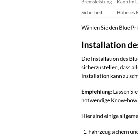
Bremsleistung
Kann im L
Sicherheit
Höheres R
Wählen Sie den Blue Pr
Installation 
Die Installation des B
sicherzustellen, dass 
Installation kann zu sc
Empfehlung:
Lassen Sie
notwendige Know-how un
Hier sind einige allgem
Fahrzeug sichern un