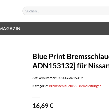
Suchen
nach:
MAGAZIN
Blue Print Bremsschlauc
ADN153132] für Nissa
Artikelnummer:
5050063615319
Kategorie:
Bremsschläuche & Bremsleitungen
16,69
€