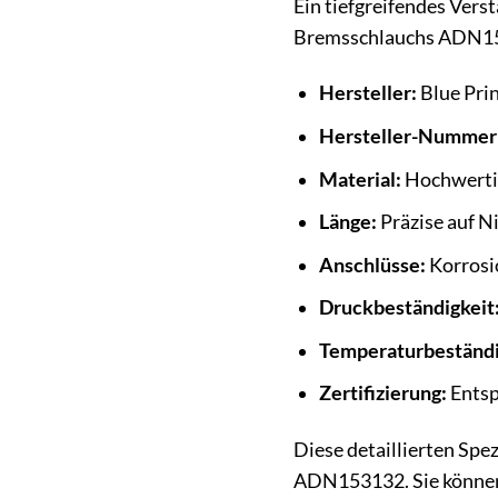
Ein tiefgreifendes Verst
Bremsschlauchs ADN1531
Hersteller:
Blue Pri
Hersteller-Nummer
Material:
Hochwerti
Länge:
Präzise auf N
Anschlüsse:
Korrosi
Druckbeständigkeit
Temperaturbeständi
Zertifizierung:
Entsp
Diese detaillierten Spe
ADN153132. Sie können 