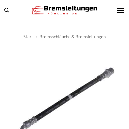
Zum
Inhalt
springen
Start
»
Bremsschläuche & Bremsleitungen