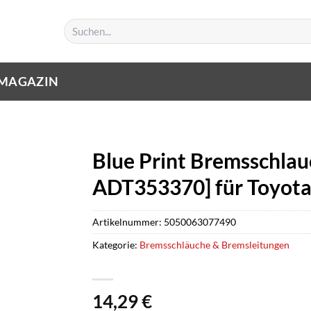
Suchen
nach:
MAGAZIN
Blue Print Bremsschlauc
ADT353370] für Toyot
Artikelnummer:
5050063077490
Kategorie:
Bremsschläuche & Bremsleitungen
14,29
€