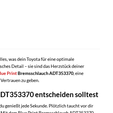
les, was dein Toyota für eine optimale
ches Detail – sie sind das Herzstück deiner
lue Print
Bremsschlauch ADT353370
, eine
 Vertrauen zu geben.
ADT353370 entscheiden solltest
du genießt jede Sekunde. Plötzlich taucht vor dir
sen. Mit dem Blue Print Bremsschlauch ADT353370