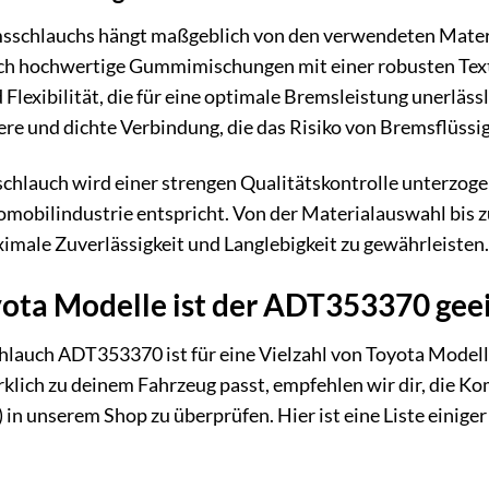
msschlauchs hängt maßgeblich von den verwendeten Materia
ch hochwertige Gummimischungen mit einer robusten Texti
lexibilität, die für eine optimale Bremsleistung unerlässl
ere und dichte Verbindung, die das Risiko von Bremsflüssig
chlauch wird einer strengen Qualitätskontrolle unterzogen
obilindustrie entspricht. Von der Materialauswahl bis zur
male Zuverlässigkeit und Langlebigkeit zu gewährleisten.
yota Modelle ist der ADT353370 gee
lauch ADT353370 ist für eine Vielzahl von Toyota Modelle
lich zu deinem Fahrzeug passt, empfehlen wir dir, die Ko
 in unserem Shop zu überprüfen. Hier ist eine Liste einig