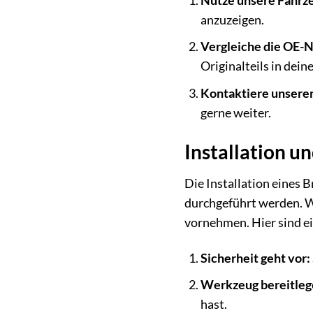
Nutze unsere Fahrz
anzuzeigen.
Vergleiche die OE-
Originalteils in dei
Kontaktiere unsere
gerne weiter.
Installation u
Die Installation eines B
durchgeführt werden. We
vornehmen. Hier sind ei
Sicherheit geht vor:
Werkzeug bereitleg
hast.