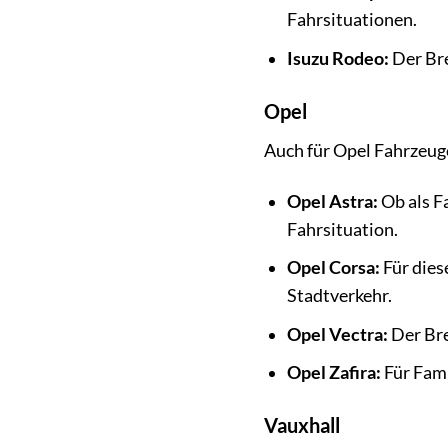
Fahrsituationen.
Isuzu Rodeo:
Der Bre
Opel
Auch für Opel Fahrzeug
Opel Astra:
Ob als F
Fahrsituation.
Opel Corsa:
Für dies
Stadtverkehr.
Opel Vectra:
Der Bre
Opel Zafira:
Für Fami
Vauxhall