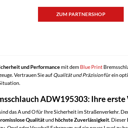
ZUM PARTNERSHOP
icherheit und Performance
mit dem
Blue Print
Bremsschla
zeuge. Vertrauen Sie auf
Qualität und Präzision
für ein op
Situation.
emsschlauch ADW195303: Ihre erste 
ind das A und O für Ihre Sicherheit im Straßenverkehr. 
omisslose Qualität
und
höchste Zuverlässigkeit
. Dieser
zu, Opel oder Vauxhall Fahrzeugs auf ein neues Level zu he