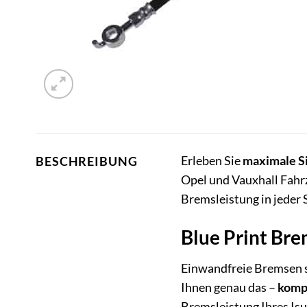
Erleben Sie
maximale S
BESCHREIBUNG
Opel und Vauxhall Fahr
Bremsleistung in jeder 
Blue Print Br
Einwandfreie Bremsen s
Ihnen genau das –
kompr
Bremsleistung Ihres Isu