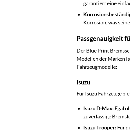
garantiert eine ein
Korrosionsbeständig
Korrosion, was seine
Passgenauigkeit fü
Der Blue Print Brems
Modellen der Marken Isu
Fahrzeugmodelle:
Isuzu
Für Isuzu Fahrzeuge bi
Isuzu D-Max:
Egal ob
zuverlässige Bremsle
Isuzu Trooper:
Für d