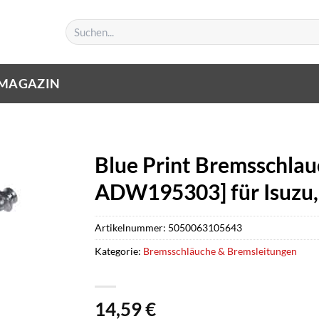
Suchen
nach:
MAGAZIN
Blue Print Bremsschlauc
ADW195303] für Isuzu, 
Artikelnummer:
5050063105643
Kategorie:
Bremsschläuche & Bremsleitungen
14,59
€