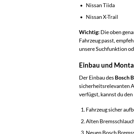
Nissan Tiida
Nissan X-Trail
Wichtig:
Die oben genan
Fahrzeug passt, empfehl
unsere Suchfunktion od
Einbau und Montag
Der Einbau des
Bosch 
sicherheitsrelevanten 
verfügst, kannst du den
Fahrzeug sicher auf
Alten Bremsschlauch
Neuen Bosch Bremssc