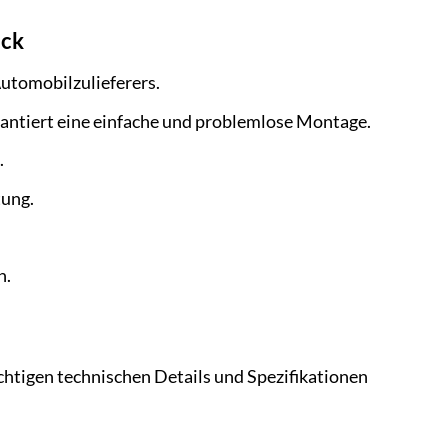
ick
Automobilzulieferers.
rantiert eine einfache und problemlose Montage.
.
tung.
n.
chtigen technischen Details und Spezifikationen