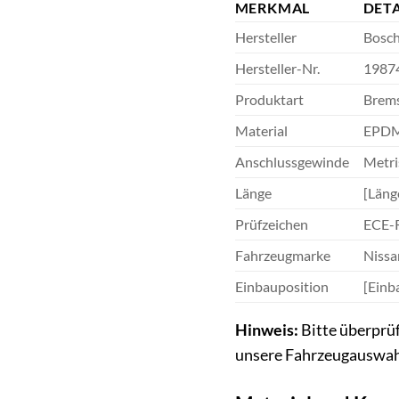
MERKMAL
DETA
Hersteller
Bosc
Hersteller-Nr.
1987
Produktart
Brems
Material
EPDM 
Anschlussgewinde
Metri
Länge
[Läng
Prüfzeichen
ECE-
Fahrzeugmarke
Nissa
Einbauposition
[Einb
Hinweis:
Bitte überprü
unsere Fahrzeugauswahl