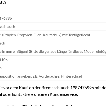
ILS
h
476996
schlauch
(Ethylen-Propylen-Dien-Kautschuk) mit Textilgeflecht
sch
e in mm einfügen] (Bitte die genaue Länge für dieses Modell einfü
R106
n
auposition angeben, z.B. Vorderachse, Hinterachse]
fe vor dem Kauf, ob der Bremsschlauch 1987476996 mit dei
 oder kontaktiere unseren Kundenservice.