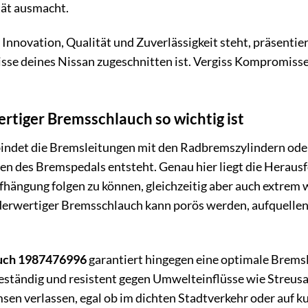
tät ausmacht.
 Innovation, Qualität und Zuverlässigkeit steht, präsent
isse deines Nissan zugeschnitten ist. Vergiss Kompromisse 
tiger Bremsschlauch so wichtig ist
indet die Bremsleitungen mit den Radbremszylindern oder
en des Bremspedals entsteht. Genau hier liegt die Herausf
ängung folgen zu können, gleichzeitig aber auch extrem
erwertiger Bremsschlauch kann porös werden, aufquellen o
uch 1987476996
garantiert hingegen eine optimale Bremsl
ständig und resistent gegen Umwelteinflüsse wie Streusal
msen verlassen, egal ob im dichten Stadtverkehr oder auf 