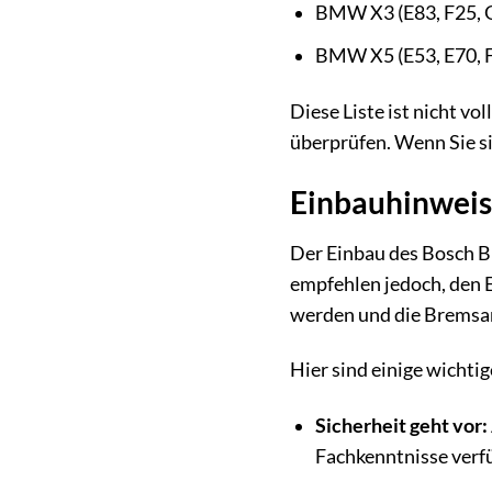
BMW X3 (E83, F25, 
BMW X5 (E53, E70, F
Diese Liste ist nicht v
überprüfen. Wenn Sie si
Einbauhinweis
Der Einbau des Bosch B
empfehlen jedoch, den E
werden und die Bremsan
Hier sind einige wichti
Sicherheit geht vor:
Fachkenntnisse verf