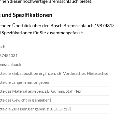
 Ihnen dieser hochwertige Bremsschlauch bietet.
s und Spezifikationen
nden Überblick über den Bosch Bremsschlauch 1987481331
 Spezifikationen für Sie zusammengefasst:
sch
87481331
emsschlauch
tte die Einbauposition ergänzen, z.B. Vorderachse, Hinterachse]
tte die Länge in mm angeben]
tte das Material angeben, z.B. Gummi, Stahlflex]
tte das Gewicht in g angeben]
tte die Zulassung angeben, z.B. ECE-R13]