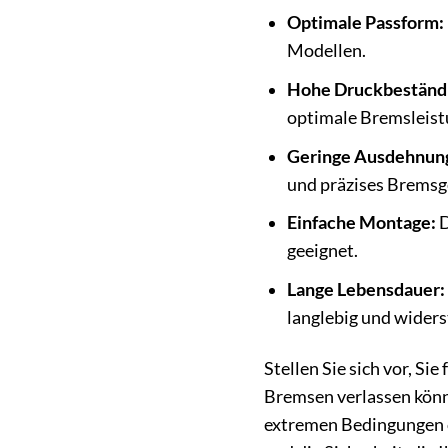
Optimale Passform:
Modellen.
Hohe Druckbeständi
optimale Bremsleist
Geringe Ausdehnun
und präzises Bremsg
Einfache Montage:
D
geeignet.
Lange Lebensdauer:
langlebig und widers
Stellen Sie sich vor, S
Bremsen verlassen könn
extremen Bedingungen o