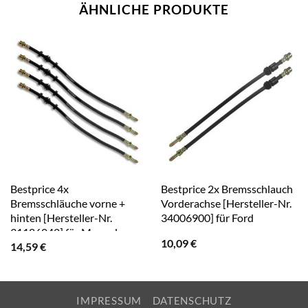
ÄHNLICHE PRODUKTE
Bestprice 4x
Bestprice 2x Bremsschlauch
Bremsschläuche vorne +
Vorderachse [Hersteller-Nr.
hinten [Hersteller-Nr.
34006900] für Ford
31186042] für Mercedes-
10,09
€
14,59
€
Benz
IMPRESSUM
DATENSCHUTZ