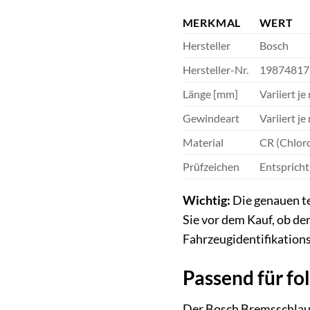
MERKMAL
WERT
Hersteller
Bosch
Hersteller-Nr.
19874817
Länge [mm]
Variiert j
Gewindeart
Variiert j
Material
CR (Chloro
Prüfzeichen
Entspricht
Wichtig:
Die genauen te
Sie vor dem Kauf, ob de
Fahrzeugidentifikation
Passend für fo
Der Bosch Bremsschlauch