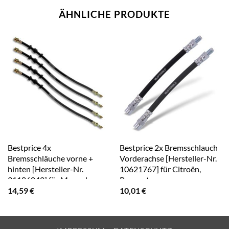
ÄHNLICHE PRODUKTE
Bestprice 4x
Bestprice 2x Bremsschlauch
Bremsschläuche vorne +
Vorderachse [Hersteller-Nr.
hinten [Hersteller-Nr.
10621767] für Citroën,
31186042] für Mercedes-
Peugeot
14,59
€
10,01
€
Benz