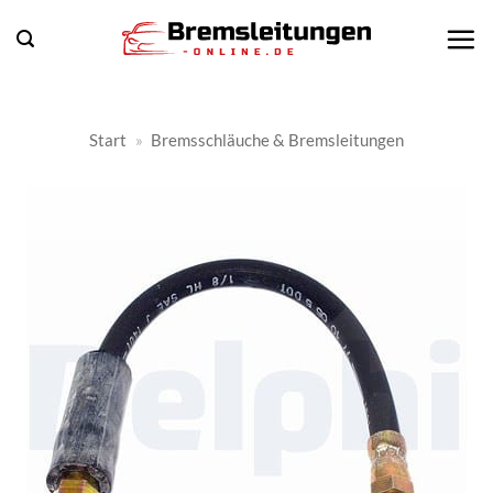
Zum
Inhalt
springen
Start
»
Bremsschläuche & Bremsleitungen