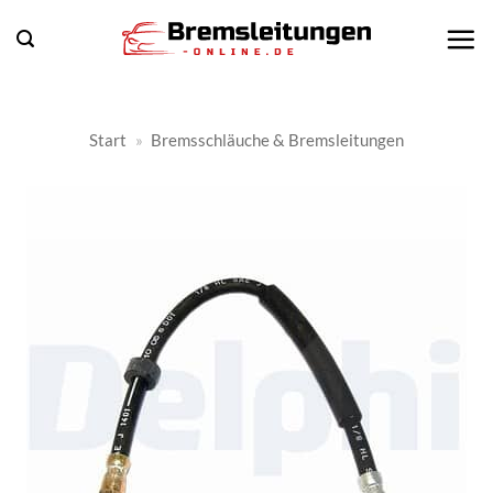
Zum
Inhalt
springen
Start
»
Bremsschläuche & Bremsleitungen