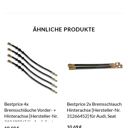
ÄHNLICHE PRODUKTE
Bestprice 4x
Bestprice 2x Bremsschlauch
Bremsschläuche Vorder- +
Hinterachse [Hersteller-Nr.
Hinterachse [Hersteller-Nr.
31266452] für Audi, Seat
31240006] für Audi, Seat
10,69
€
19,19
€