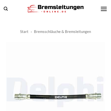
Zum
Inhalt
springen
Start
»
Bremsschläuche & Bremsleitungen