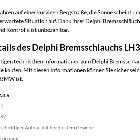
ie fahren auf einer kurvigen Bergstraße, die Sonne scheint 
nerwartete Situation auf. Dank Ihrer Delphi Bremsschläuc
nd Kontrolle ist unbezahlbar.
tails des Delphi Bremsschlauchs LH
ichtigen technischen Informationen zum Delphi Bremsschla
ie kaufen. Mit diesen Informationen können Sie sicher se
n BMW ist.
AILS
hi
87
schichtiger Aufbau mit hochfestem Gewebe
e in mm]