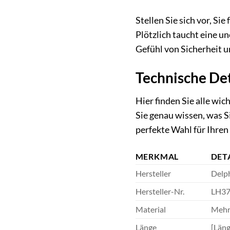
Stellen Sie sich vor, S
Plötzlich taucht eine u
Gefühl von Sicherheit u
Technische De
Hier finden Sie alle w
Sie genau wissen, was S
perfekte Wahl für Ihre
MERKMAL
DET
Hersteller
Delp
Hersteller-Nr.
LH37
Material
Mehr
Länge
[Läng