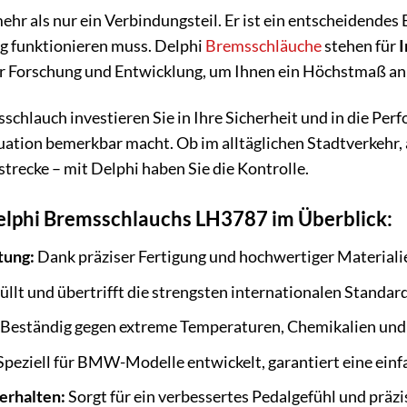
ehr als nur ein Verbindungsteil. Er ist ein entscheidende
g funktionieren muss. Delphi
Bremsschläuche
stehen für
I
er Forschung und Entwicklung, um Ihnen ein Höchstmaß an 
chlauch investieren Sie in Ihre Sicherheit und in die Per
ituation bemerkbar macht. Ob im alltäglichen Stadtverkehr,
trecke – mit Delphi haben Sie die Kontrolle.
Delphi Bremsschlauchs LH3787 im Überblick:
tung:
Dank präziser Fertigung und hochwertiger Materiali
üllt und übertrifft die strengsten internationalen Standard
Beständig gegen extreme Temperaturen, Chemikalien un
peziell für BMW-Modelle entwickelt, garantiert eine ein
erhalten:
Sorgt für ein verbessertes Pedalgefühl und prä