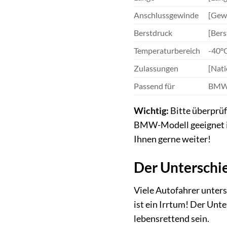
Anschlussgewinde
[Gewi
Berstdruck
[Bers
Temperaturbereich
-40°
Zulassungen
[Nati
Passend für
BMW 
Wichtig:
Bitte überprüf
BMW-Modell geeignet is
Ihnen gerne weiter!
Der Unterschi
Viele Autofahrer unter
ist ein Irrtum! Der Un
lebensrettend sein.