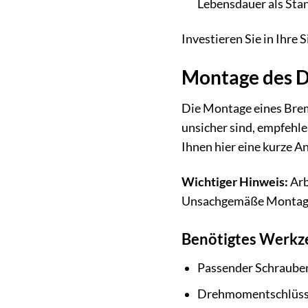
Lebensdauer als Sta
Investieren Sie in Ihre
Montage des De
Die Montage eines Brems
unsicher sind, empfehle
Ihnen hier eine kurze A
Wichtiger Hinweis:
Arb
Unsachgemäße Montage 
Benötigtes Werkz
Passender Schrauben
Drehmomentschlüss