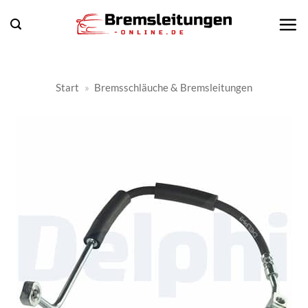
Zum
Inhalt
springen
Start
»
Bremsschläuche & Bremsleitungen