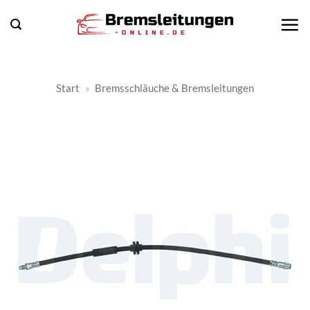
Zum
Inhalt
springen
Start
»
Bremsschläuche & Bremsleitungen