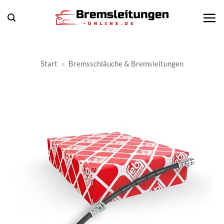
Zum
Inhalt
springen
Start
»
Bremsschläuche & Bremsleitungen