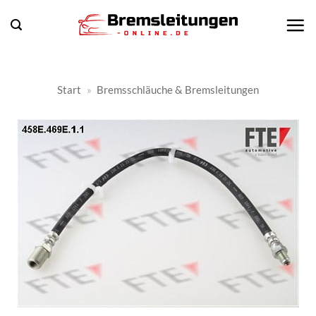
Zum
Inhalt
springen
Start
»
Bremsschläuche & Bremsleitungen