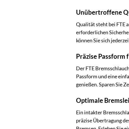
Unübertroffene Qu
Qualität steht bei FTE a
erforderlichen Sicherhe
können Sie sich jederze
Präzise Passform 
Der FTE Bremsschlauch [
Passform und eine einf
genießen. Sparen Sie Ze
Optimale Bremsleis
Ein intakter Bremsschla
präzise Übertragung de
Bremsen. Erleben Sie ein