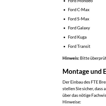
Ford Mondeo
Ford C-Max
Ford S-Max
Ford Galaxy
Ford Kuga
Ford Transit
Hinweis:
Bitte überprüf
Montage und E
Der Einbau des FTE Bre
stellen Sie sicher, das
über das nötige Fachwis
Hinweise: