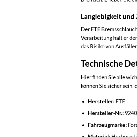
Langlebigkeit und 
Der FTE Bremsschlauch i
Verarbeitung hält er de
das Risiko von Ausfällen.
Technische Det
Hier finden Sie alle wi
können Sie sicher sein, 
Hersteller:
FTE
Hersteller-Nr.:
9240
Fahrzeugmarke:
For
Material:
Hochwertig