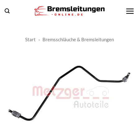
Zum
Inhalt
springen
Start
»
Bremsschläuche & Bremsleitungen