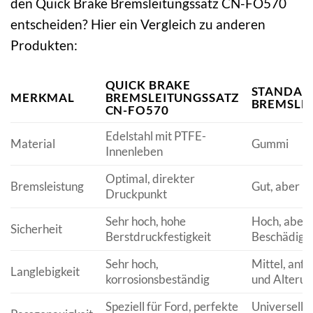
den Quick Brake Bremsleitungssatz CN-FO570
entscheiden? Hier ein Vergleich zu anderen
Produkten:
QUICK BRAKE
STANDAR
MERKMAL
BREMSLEITUNGSSATZ
BREMSLE
CN-FO570
Edelstahl mit PTFE-
Material
Gummi
Innenleben
Optimal, direkter
Bremsleistung
Gut, aber m
Druckpunkt
Sehr hoch, hohe
Hoch, aber a
Sicherheit
Berstdruckfestigkeit
Beschädigu
Sehr hoch,
Mittel, anfäl
Langlebigkeit
korrosionsbeständig
und Alterun
Speziell für Ford, perfekte
Universell, 