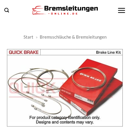
Zum
Inhalt
springen
Start
»
Bremsschläuche & Bremsleitungen