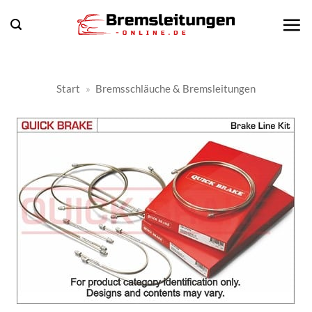
Zum
Inhalt
springen
Start
»
Bremsschläuche & Bremsleitungen