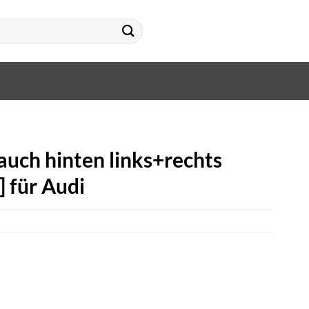
uch hinten links+rechts
] für Audi