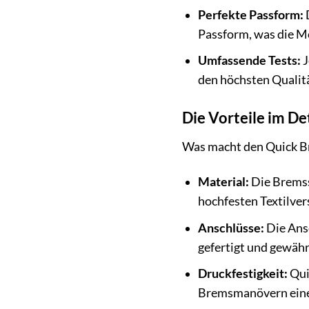
Perfekte Passform:
D
Passform, was die Mo
Umfassende Tests:
J
den höchsten Qualitä
Die Vorteile im De
Was macht den Quick Bra
Material:
Die Bremss
hochfesten Textilver
Anschlüsse:
Die Ansc
gefertigt und gewähr
Druckfestigkeit:
Qui
Bremsmanövern eine 