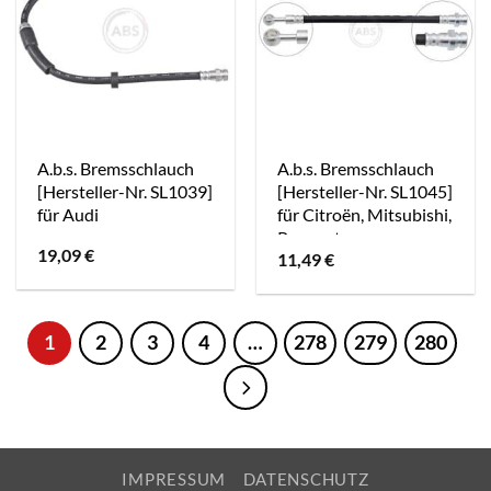
A.b.s. Bremsschlauch
A.b.s. Bremsschlauch
[Hersteller-Nr. SL1039]
[Hersteller-Nr. SL1045]
für Audi
für Citroën, Mitsubishi,
Peugeot
19,09
€
11,49
€
1
2
3
4
…
278
279
280
IMPRESSUM
DATENSCHUTZ