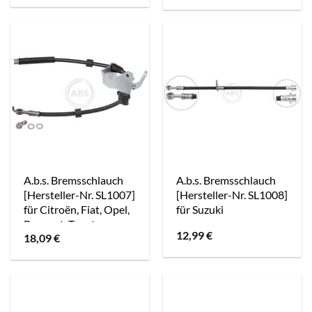
A.b.s. Bremsschlauch
A.b.s. Bremsschlauch
[Hersteller-Nr. SL1007]
[Hersteller-Nr. SL1008]
für Citroën, Fiat, Opel,
für Suzuki
Peugeot, Toyota,
12,99
€
18,09
€
Vauxhall