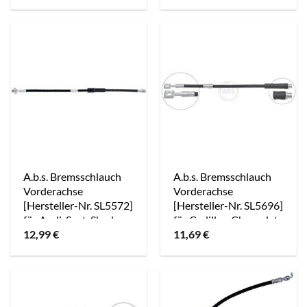
A.b.s. Bremsschlauch
A.b.s. Bremsschlauch
Vorderachse
Vorderachse
[Hersteller-Nr. SL5572]
[Hersteller-Nr. SL5696]
für Audi, Seat, Skoda,
für Cadillac, Chevrolet,
12,99
€
11,69
€
VW
Opel, Saab, Vauxhall