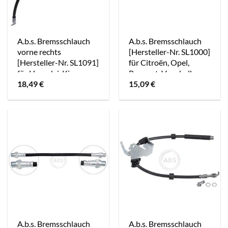
A.b.s. Bremsschlauch
A.b.s. Bremsschlauch
vorne rechts
[Hersteller-Nr. SL1000]
[Hersteller-Nr. SL1091]
für Citroën, Opel,
für Hyundai, Kia
Peugeot, Vauxhall
18,49
€
15,09
€
A.b.s. Bremsschlauch
A.b.s. Bremsschlauch