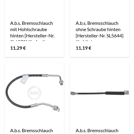
A.b.s. Bremsschlauch
A.b.s. Bremsschlauch
mit Hohlschraube
ohne Schraube hinten
hinten [Hersteller-Nr.
[Hersteller-Nr. SL5644]
SL6372] für Audi,
für Mini
11,29
€
11,19
€
Cupra, Seat, Skoda, VW
A.b.s. Bremsschlauch
A.b.s. Bremsschlauch