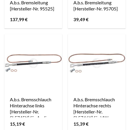
A.b.s. Bremsleitung
A.b.s. Bremsleitung
[Hersteller-Nr. 95525]
[Hersteller-Nr. 95705]
137,99
€
39,49
€
A.b.s. Bremsschlauch
A.b.s. Bremsschlauch
Hinterachse links
Hinterachse rechts
[Hersteller-Nr.
[Hersteller-Nr.
SL5745X] für Audi,
SL5746X] für VW,
15,19
€
15,39
€
Seat, Skoda, VW
Audi, Seat, Skoda