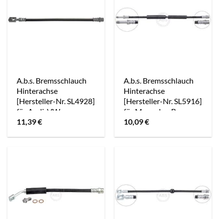
A.b.s. Bremsschlauch
A.b.s. Bremsschlauch
Hinterachse
Hinterachse
[Hersteller-Nr. SL4928]
[Hersteller-Nr. SL5916]
für Audi, VW
für Mercedes-Benz,
11,39
€
10,09
€
VW