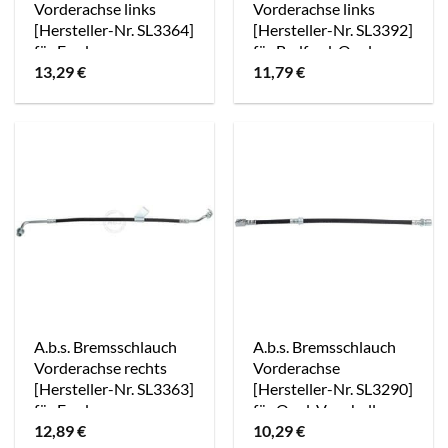
Vorderachse links
Vorderachse links
[Hersteller-Nr. SL3364]
[Hersteller-Nr. SL3392]
für Ford
für Bedford, Opel,
13,29
€
11,79
€
Vauxhall
A.b.s. Bremsschlauch
A.b.s. Bremsschlauch
Vorderachse rechts
Vorderachse
[Hersteller-Nr. SL3363]
[Hersteller-Nr. SL3290]
für Ford
für Opel, Vauxhall
12,89
€
10,29
€