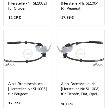
[Hersteller-Nr. SL1002]
[Hersteller-Nr. SL1004]
für Citroën
für Peugeot
12,29
€
17,99
€
A.b.s. Bremsschlauch
A.b.s. Bremsschlauch
[Hersteller-Nr. SL1005]
[Hersteller-Nr. SL1006]
für Peugeot
für Citroën, Fiat, Opel,
Peugeot, Toyota,
17,99
€
18,09
€
Vauxhall