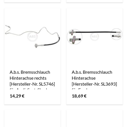
A.b.s. Bremsschlauch
A.b.s. Bremsschlauch
Hinterachse rechts
Hinterachse
[Hersteller-Nr. SL5746]
[Hersteller-Nr. SL3693]
für Audi, Seat, Skoda,
für Ford
14,29
€
18,69
€
VW