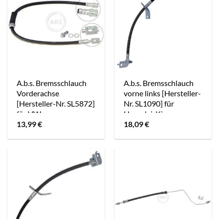
A.b.s. Bremsschlauch
A.b.s. Bremsschlauch
Vorderachse
vorne links [Hersteller-
[Hersteller-Nr. SL5872]
Nr. SL1090] für
für VW
Hyundai, Kia
13,99
€
18,09
€