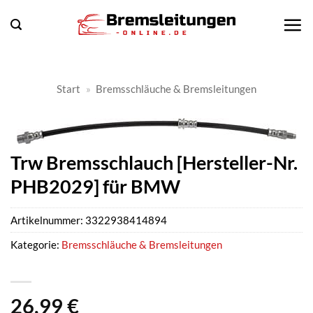
Zum
Inhalt
springen
Start
»
Bremsschläuche & Bremsleitungen
Trw Bremsschlauch [Hersteller-Nr.
PHB2029] für BMW
Artikelnummer:
3322938414894
Kategorie:
Bremsschläuche & Bremsleitungen
26,99
€