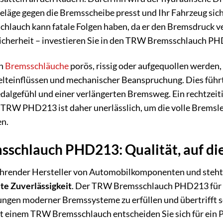
eläge gegen die Bremsscheibe presst und Ihr Fahrzeug sich
lauch kann fatale Folgen haben, da er den Bremsdruck ver
 Sicherheit – investieren Sie in den TRW Bremsschlauch P
en
Bremsschläuche
porös, rissig oder aufgequollen werden
lteinflüssen und mechanischer Beanspruchung. Dies führt
gefühl und einer verlängerten Bremsweg. Ein rechtzeiti
TRW PHD213 ist daher unerlässlich, um die volle Bremslei
en.
chlauch PHD213: Qualität, auf die 
ührender Hersteller von Automobilkomponenten und steht 
te Zuverlässigkeit
. Der TRW Bremsschlauch PHD213 für S
ngen moderner Bremssysteme zu erfüllen und übertrifft s
t einem TRW Bremsschlauch entscheiden Sie sich für ein P