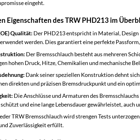
mpromisse eingeht.
en Eigenschaften des TRW PHD213 im Überbl
OE) Qualität:
Der PHD213 entspricht in Material, Design u
verwendet werden. Dies garantiert eine perfekte Passform
struktion:
Der Bremsschlauch besteht aus mehreren Schich
gen hohen Druck, Hitze, Chemikalien und mechanische Be
sdehnung:
Dank seiner speziellen Konstruktion dehnt si
einen direkten und präzisen Bremsdruckpunkt und ein optim
keit:
Die Anschlüsse und Armaturen des Bremsschlauchs si
n schützt und eine lange Lebensdauer gewährleistet, auch 
eder TRW Bremsschlauch wird strengen Tests unterzogen, u
und Zuverlässigkeit erfüllt.