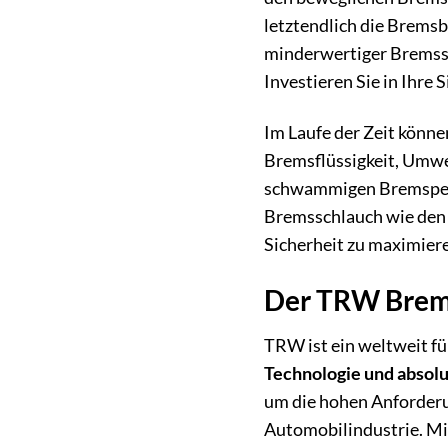
letztendlich die Bremsb
minderwertiger Bremssch
Investieren Sie in Ihre
Im Laufe der Zeit könn
Bremsflüssigkeit, Umwe
schwammigen Bremspedal
Bremsschlauch wie den 
Sicherheit zu maximier
Der TRW Bremss
TRW ist ein weltweit f
Technologie und absolu
um die hohen Anforderu
Automobilindustrie. Mi