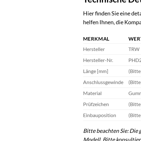
Hier finden Sie eine d
helfen Ihnen, die Kompa
MERKMAL
WER
Hersteller
TRW
Hersteller-Nr.
PHD
Länge [mm]
(Bitt
Anschlussgewinde
(Bitt
Material
Gummi
Prüfzeichen
(Bitt
Einbauposition
(Bitt
Bitte beachten Sie: Die
Modell. Bitte konsultie