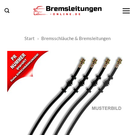
Zum
Inhalt
springen
Start
»
Bremsschläuche & Bremsleitungen