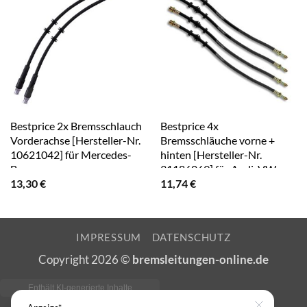
Bestprice 2x Bremsschlauch
Bestprice 4x
Vorderachse [Hersteller-Nr.
Bremsschläuche vorne +
10621042] für Mercedes-
hinten [Hersteller-Nr.
Benz
31186069] für Audi, VW
13,30
€
11,74
€
IMPRESSUM
DATENSCHUTZ
Copyright 2026 ©
bremsleitungen-online.de