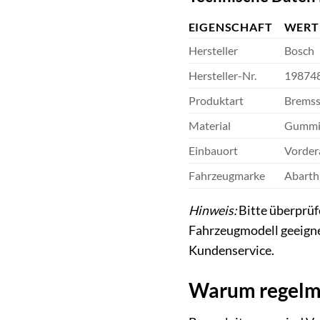
EIGENSCHAFT
WERT
Hersteller
Bosch
Hersteller-Nr.
19874
Produktart
Bremss
Material
Gummi 
Einbauort
Vorder
Fahrzeugmarke
Abarth
Hinweis:
Bitte überprüf
Fahrzeugmodell geeignet
Kundenservice.
Warum regelmä