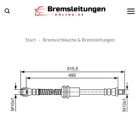
Zum
Inhalt
springen
Start
»
Bremsschläuche & Bremsleitungen