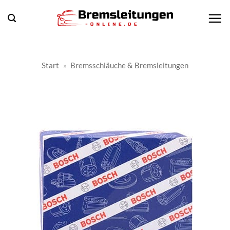
Zum
Inhalt
springen
Start
»
Bremsschläuche & Bremsleitungen