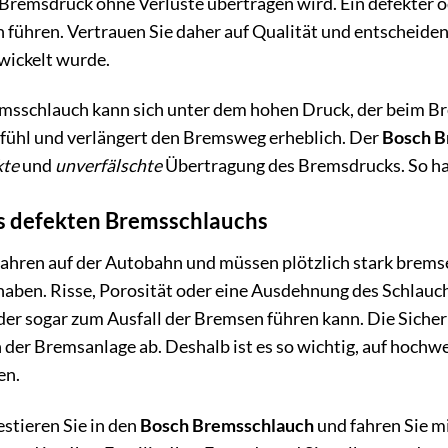
r Bremsdruck ohne Verluste übertragen wird. Ein defekter
führen. Vertrauen Sie daher auf Qualität und entscheiden 
wickelt wurde.
msschlauch kann sich unter dem hohen Druck, der beim Br
hl und verlängert den Bremsweg erheblich. Der
Bosch B
kte
und
unverfälschte
Übertragung des Bremsdrucks. So habe
s defekten Bremsschlauchs
ie fahren auf der Autobahn und müssen plötzlich stark brem
 haben. Risse, Porosität oder eine Ausdehnung des Schlauc
r sogar zum Ausfall der Bremsen führen kann. Die Sicherh
der Bremsanlage ab. Deshalb ist es so wichtig, auf hochw
en.
stieren Sie in den
Bosch Bremsschlauch
und fahren Sie m