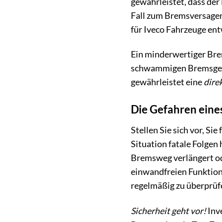
gewährleistet, dass de
Fall zum Bremsversagen 
für Iveco Fahrzeuge ent
Ein minderwertiger Bre
schwammigen Bremsgefü
gewährleistet eine
dire
Die Gefahren eine
Stellen Sie sich vor, S
Situation fatale Folgen
Bremsweg verlängert ode
einwandfreien Funktion 
regelmäßig zu überprüf
Sicherheit geht vor!
Inve