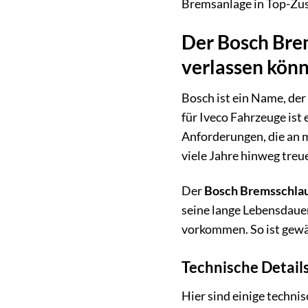
Bremsanlage in Top-Zust
Der Bosch Brem
verlassen kön
Bosch ist ein Name, der
für Iveco Fahrzeuge ist 
Anforderungen, die an 
viele Jahre hinweg treue
Der
Bosch Bremsschla
seine lange Lebensdauer
vorkommen. So ist gewäh
Technische Detail
Hier sind einige technis