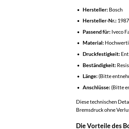
Hersteller:
Bosch
Hersteller-Nr.:
1987
Passend für:
Iveco Fa
Material:
Hochwertig
Druckfestigkeit:
Ent
Beständigkeit:
Resis
Länge:
(Bitte entneh
Anschlüsse:
(Bitte e
Diese technischen Detai
Bremsdruck ohne Verlus
Die Vorteile des 