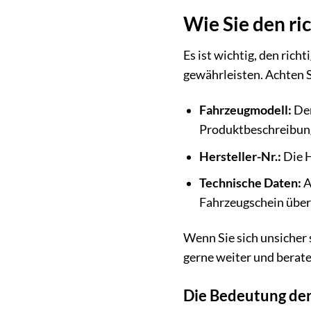
Wie Sie den ri
Es ist wichtig, den ric
gewährleisten. Achten S
Fahrzeugmodell:
Der
Produktbeschreibung
Hersteller-Nr.:
Die H
Technische Daten:
A
Fahrzeugschein übe
Wenn Sie sich unsicher s
gerne weiter und berat
Die Bedeutung der