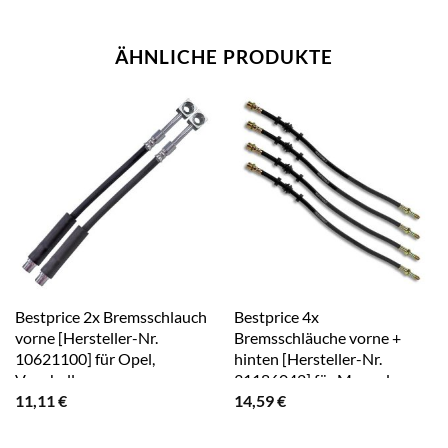
ÄHNLICHE PRODUKTE
Bestprice 2x Bremsschlauch
Bestprice 4x
vorne [Hersteller-Nr.
Bremsschläuche vorne +
10621100] für Opel,
hinten [Hersteller-Nr.
Vauxhall
31186042] für Mercedes-
11,11
€
14,59
€
Benz