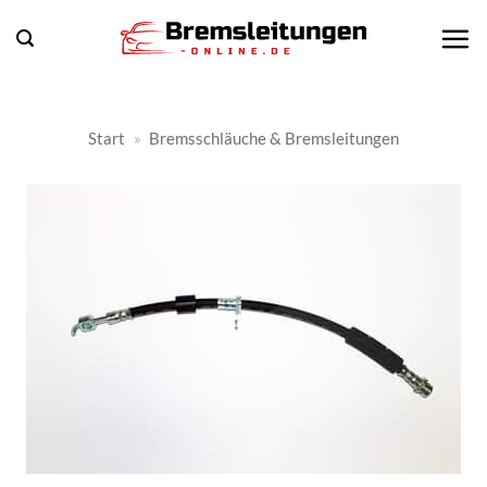
Zum
Inhalt
springen
Start
»
Bremsschläuche & Bremsleitungen