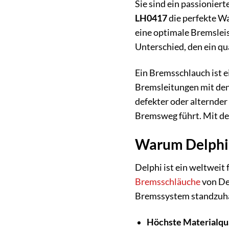
Sie sind ein passionier
LH0417
die perfekte Wa
eine optimale Bremsleis
Unterschied, den ein q
Ein Bremsschlauch ist e
Bremsleitungen mit den
defekter oder alternde
Bremsweg führt. Mit 
Warum Delphi 
Delphi ist ein weltweit
Bremsschläuche
von De
Bremssystem standzuha
Höchste Materialqua