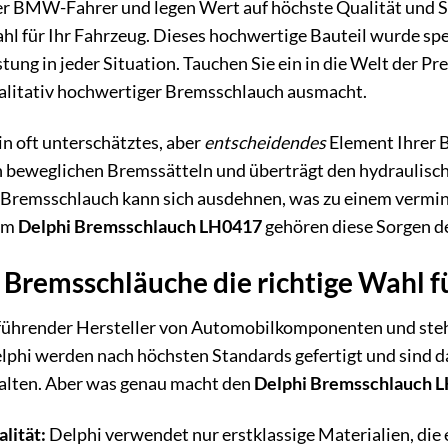
ter BMW-Fahrer und legen Wert auf höchste Qualität und S
hl für Ihr Fahrzeug. Dieses hochwertige Bauteil wurde sp
tung in jeder Situation. Tauchen Sie ein in die Welt der
ualitativ hochwertiger Bremsschlauch ausmacht.
in oft unterschätztes, aber
entscheidendes
Element Ihrer B
 beweglichen Bremssätteln und überträgt den hydraulische
r Bremsschlauch kann sich ausdehnen, was zu einem verm
dem
Delphi Bremsschlauch LH0417
gehören diese Sorgen d
Bremsschläuche die richtige Wahl f
 führender Hersteller von Automobilkomponenten und steht
lphi werden nach höchsten Standards gefertigt und sind d
lten. Aber was genau macht den
Delphi Bremsschlauch 
lität:
Delphi verwendet nur erstklassige Materialien, die 